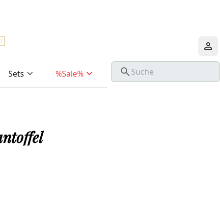
0
Sets
%Sale%
ntoffel