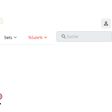
0
Sets
%Sale%