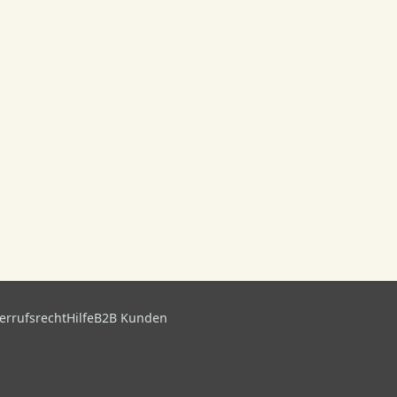
errufsrecht
Hilfe
B2B Kunden