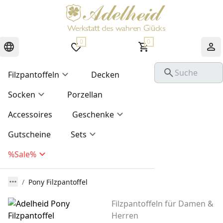
0
0
Filzpantoffeln
Decken
Socken
Porzellan
Accessoires
Geschenke
Gutscheine
Sets
%Sale%
Pony Filzpantoffel
Filzpantoffeln für Damen &
Herren