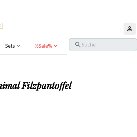
0
Sets
%Sale%
imal Filzpantoffel