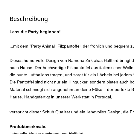
Beschreibung
Lass die Party beginnen!
...mit dem "Party Animal" Filzpantoffel, der fröhlich und bequem zu
Dieses humorvolle Design von Ramona Zirk alias Halfbird bringt da
nach Hause. Der hochwertige Filzpantoffel aus italienischer Wolle 
die bunte Luftballons tragen, und sorgt für ein Lächeln bei jedem S
Die Pantoffel sind nicht nur ein Hingucker, sondern bieten auch 
Material schmiegt sich angenehm an deine Füße – der perfekte Be
Hause. Handgefertigt in unserer Werkstatt in Portugal,
verspricht dieser Schuh Qualität und ein liebevolles Design, die F
Produktmerkmale:
l
iebevolle Motive designed von Halfbird