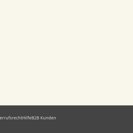
errufsrecht
Hilfe
B2B Kunden