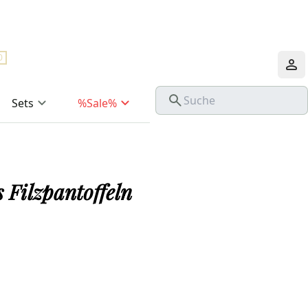
0
Sets
%Sale%
 Filzpantoffeln