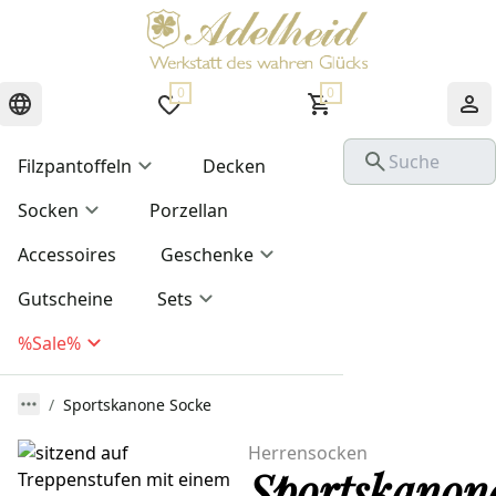
0
0
Filzpantoffeln
Decken
Socken
Porzellan
Accessoires
Geschenke
Gutscheine
Sets
%Sale%
Sportskanone Socke
Herrensocken
Sportskanon