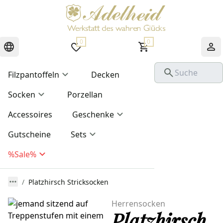
0
0
Filzpantoffeln
Decken
Socken
Porzellan
Accessoires
Geschenke
Gutscheine
Sets
%Sale%
Platzhirsch Stricksocken
Herrensocken
Platzhirsch