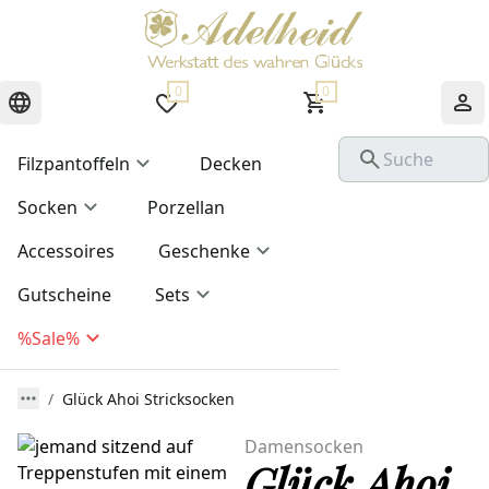
0
0
Filzpantoffeln
Decken
Socken
Porzellan
Accessoires
Geschenke
Gutscheine
Sets
%Sale%
Glück Ahoi Stricksocken
Damensocken
Glück Ahoi