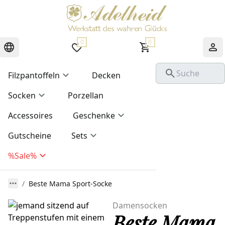
0
0
Filzpantoffeln
Decken
Socken
Porzellan
Accessoires
Geschenke
Gutscheine
Sets
%Sale%
Beste Mama Sport-Socke
Damensocken
Beste Mama