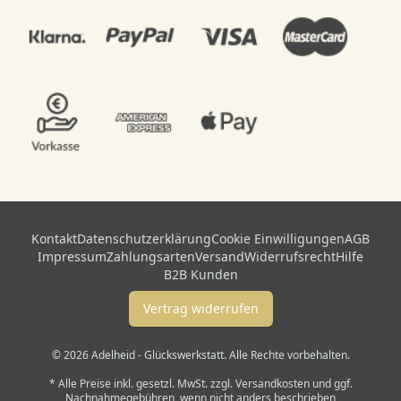
Kontakt
Datenschutzerklärung
Cookie Einwilligungen
AGB
Impressum
Zahlungsarten
Versand
Widerrufsrecht
Hilfe
B2B Kunden
Vertrag widerrufen
© 2026 Adelheid - Glückswerkstatt. Alle Rechte vorbehalten.
* Alle Preise inkl. gesetzl. MwSt. zzgl. Versandkosten und ggf.
Nachnahmegebühren, wenn nicht anders beschrieben