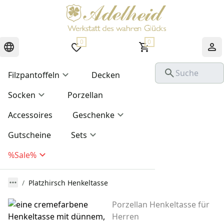
0
0
Filzpantoffeln
Decken
Socken
Porzellan
Accessoires
Geschenke
Gutscheine
Sets
%Sale%
Platzhirsch Henkeltasse
Porzellan Henkeltasse für
Herren