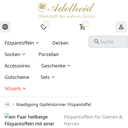
0
0
Filzpantoffeln
Decken
Socken
Porzellan
Accessoires
Geschenke
Gutscheine
Sets
%Sale%
Roadtyping Gipfelstürmer Filzpantoffel
Filzpantoffeln für Damen &
Herren