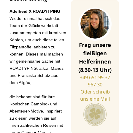
Adelheid X ROADYTPING
Wieder einmal hat sich das
Team der Glückswerkstatt
zusammengetan mit kreativen
Köpfen, um euch diese tollen
Frag unsere
Filzpantoffel anbieten zu
fleißigen
können. Dieses mal machen
Helferinnen
wir gemeinsame Sache mit
ROADTYPING, a.k.a. Marius
(8.30-13 Uhr)
und Franziska Schatz aus
+49 651 99 37
dem Allgäu,
967 30
Oder schreib
die bekannt sind für ihre
uns eine Mail
ikonischen Camping- und
Abenteuer-Motive. Inspiriert
zu diesen werden sie auf
ihren zahlreichen Reisen mit
ihrem Camper-Van, in