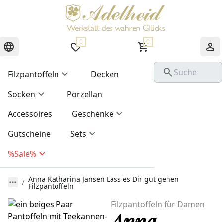
0
0
Filzpantoffeln
Decken
Socken
Porzellan
Accessoires
Geschenke
Gutscheine
Sets
%Sale%
Anna Katharina Jansen Lass es Dir gut gehen
Filzpantoffeln
Filzpantoffeln für Damen
Anna