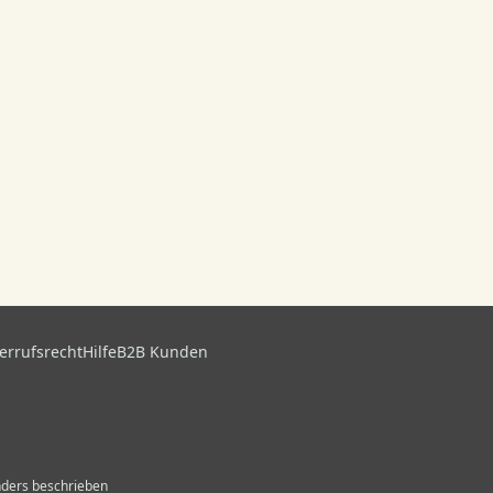
errufsrecht
Hilfe
B2B Kunden
anders beschrieben