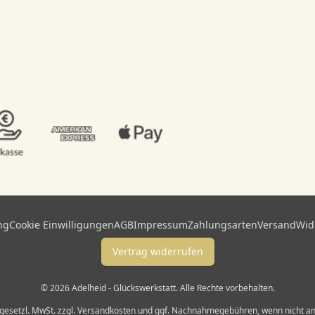
ng
Cookie Einwilligungen
AGB
Impressum
Zahlungsarten
Versand
Wid
Vertrag widerrufen
© 2026 Adelheid - Glückswerkstatt. Alle Rechte vorbehalten.
l. gesetzl. MwSt. zzgl. Versandkosten und ggf. Nachnahmegebühren, wenn nicht 