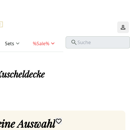
0
Sets
%Sale%
Kuscheldecke
deine Auswahl