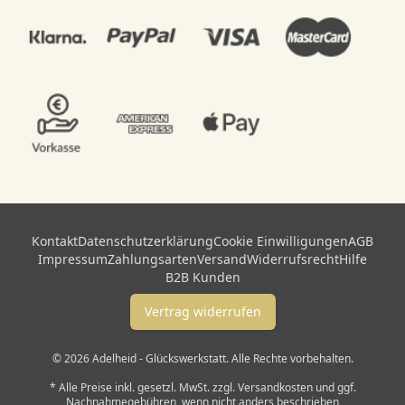
Kontakt
Datenschutzerklärung
Cookie Einwilligungen
AGB
Impressum
Zahlungsarten
Versand
Widerrufsrecht
Hilfe
B2B Kunden
Vertrag widerrufen
© 2026 Adelheid - Glückswerkstatt. Alle Rechte vorbehalten.
* Alle Preise inkl. gesetzl. MwSt. zzgl. Versandkosten und ggf.
Nachnahmegebühren, wenn nicht anders beschrieben