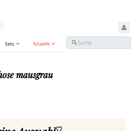
0
Sets
%Sale%
hose mausgrau