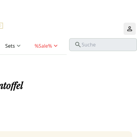
0
Sets
%Sale%
toffel