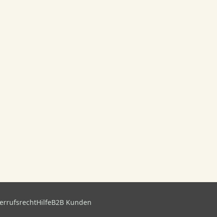
errufsrecht
Hilfe
B2B Kunden