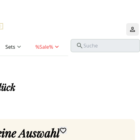
0
Sets
%Sale%
lück
deine Auswahl