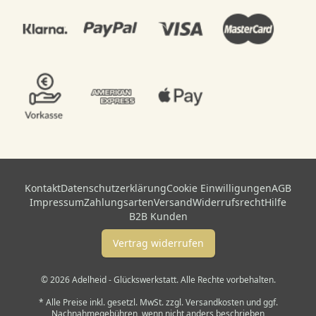
Kontakt
Datenschutzerklärung
Cookie Einwilligungen
AGB
Impressum
Zahlungsarten
Versand
Widerrufsrecht
Hilfe
B2B Kunden
Vertrag widerrufen
© 2026 Adelheid - Glückswerkstatt. Alle Rechte vorbehalten.
* Alle Preise inkl. gesetzl. MwSt. zzgl. Versandkosten und ggf.
Nachnahmegebühren, wenn nicht anders beschrieben